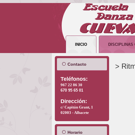
INICIO
DISCIPLINAS
Contacto
> Ritm
T
eléfonos:
967 22 86 30
670 95 65 01
Dirección:
c/ Capitán Grant, 1
02003 -
Albacete
Horario