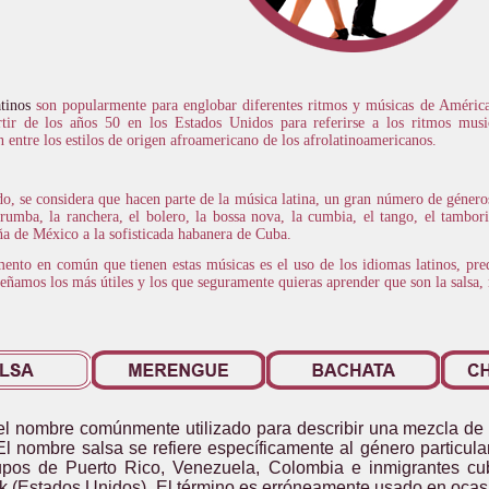
atinos
son popularmente para englobar diferentes ritmos y músicas de América
artir de los años 50 en los Estados Unidos para referirse a los ritmos mus
n entre los estilos de origen afroamericano de los afrolatinoamericanos.
do, se considera que hacen parte de la música latina, un gran número de géneros:
rumba, la ranchera, el bolero, la bossa nova, la cumbia, el tango, el tamborit
ña de México a la sofisticada habanera de Cuba.
mento en común que tienen estas músicas es el uso de los idiomas latinos, pr
eñamos los más útiles y los que seguramente quieras aprender que son la salsa
el nombre comúnmente utilizado para describir una mezcla de 
El nombre salsa se refiere específicamente al género particul
upos de Puerto Rico, Venezuela, Colombia e inmigrantes cu
 (Estados Unidos). El término es erróneamente usado en ocasi