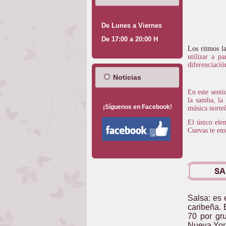
De Lunes a Viernes
De 17:00 a 20:00 H
Los ritmos l
utilizar a p
diferenciació
Noticias
En este senti
la samba, la 
¡Síguenos en Facebook!
música norte
El único ele
Cuevas te ens
Salsa: es 
caribeña. 
70 por gr
Nueva York