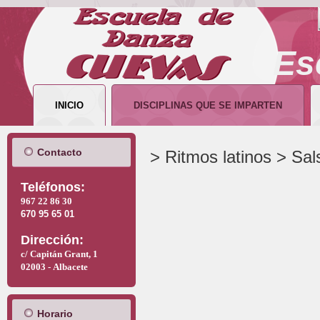
Es
INICIO
DISCIPLINAS QUE SE IMPARTEN
Contacto
> Ritmos latinos > Sal
T
eléfonos:
967 22 86 30
670 95 65 01
Dirección:
c/ Capitán Grant, 1
02003 -
Albacete
Horario