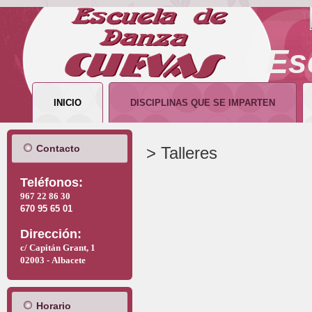
Es
INICIO
DISCIPLINAS QUE SE IMPARTEN
Contacto
> Talleres
T
eléfonos:
967 22 86 30
670 95 65 01
Dirección:
c/ Capitán Grant, 1
02003 -
Albacete
Horario