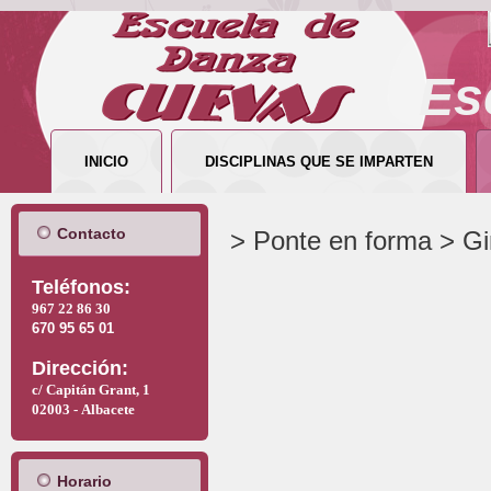
Es
INICIO
DISCIPLINAS QUE SE IMPARTEN
Contacto
> Ponte en forma > G
T
eléfonos:
967 22 86 30
670 95 65 01
Dirección:
c/ Capitán Grant, 1
02003 -
Albacete
Horario